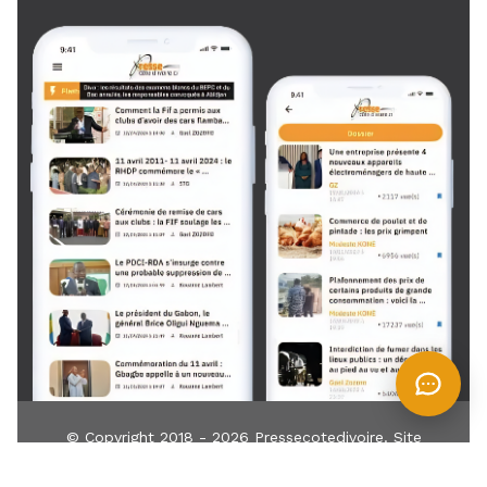
© Copyright 2018 - 2026
Pressecotedivoire
. Site
développé par
TIN
IT
Z