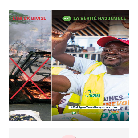
Le ministre de la Défense Sadio
Camara tué lors d’attaques...
AIP
22 avr. 2026, 16:41
Des bureaux ravagés dans un
incendie survenu à la mairie...
AIP
10 avr. 2026, 09:48
Nommé Médiateur de la
République, Gaoussou Touré prend
officiellement fonction
AIP
13 mars 2026, 10:43
Nécrologie : décès de Guillaume
Houphouët-Boigny, fils du Père
fondateur...
AIP
18 févr. 2026, 04:39