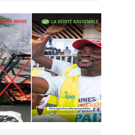
27 avr. 2026, 09:30
Le ministre de la Défense
Sadio Camara tué lors
d’attaques...
AIP
22 avr. 2026, 16:41
Des bureaux ravagés dans un
incendie survenu à la mairie...
AIP
10 avr. 2026, 09:48
Nommé Médiateur de la
République, Gaoussou Touré
prend officiellement fonction
AIP
13 mars 2026, 10:43
Nécrologie : décès de
Guillaume Houphouët-Boigny,
fils du Père fondateur...
AIP