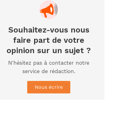
18 févr. 2026, 04:39
12ᵉ Congrès ordinaire de
l’UNJCI: la campagne
électorale reprend du...
Souhaitez-vous nous
AIP
faire part de votre
1 févr. 2026, 04:09
Quatorze morts et 21 blessés
opinion sur un sujet ?
dans un accident de la...
N'hésitez pas à contacter notre
AIP
service de rédaction.
29 janv. 2026, 09:22
Week-end des Ebony: le
président de l’UNJCI appelle à
Nous écrire
une...
AIP
24 janv. 2026, 21:21
Le Premier ministre Mambé
engage son gouvernement sur
la rigueur...