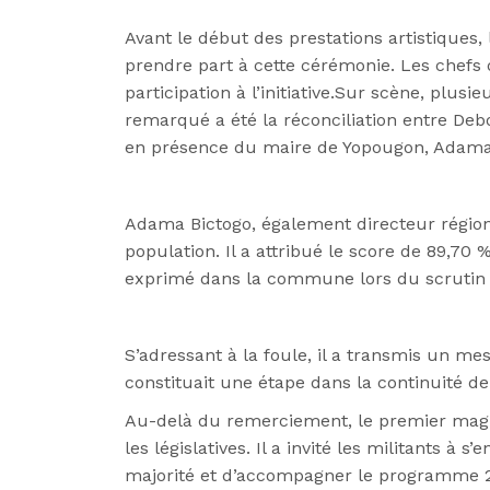
Avant le début des prestations artistiques
prendre part à cette cérémonie. Les chef
participation à l’initiative.Sur scène, plusi
remarqué a été la réconciliation entre Deb
en présence du maire de Yopougon, Adama
Adama Bictogo, également directeur régiona
population. Il a attribué le score de 89,70
exprimé dans la commune lors du scrutin p
S’adressant à la foule, il a transmis un me
constituait une étape dans la continuité de 
Au-delà du remerciement, le premier magi
les législatives. Il a invité les militants 
majorité et d’accompagner le programme 2