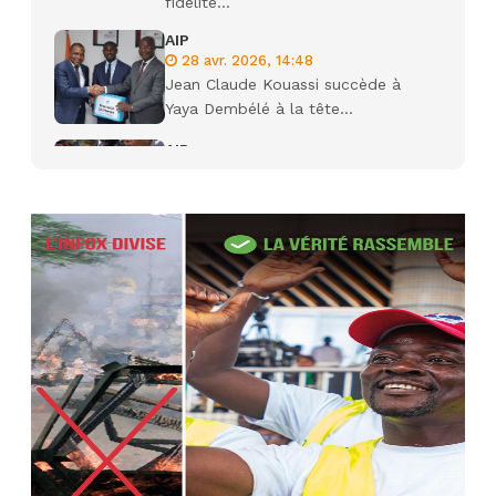
fidélité...
AIP
28 avr. 2026, 14:48
Jean Claude Kouassi succède à
Yaya Dembélé à la tête...
AIP
27 avr. 2026, 09:30
Le ministre de la Défense Sadio
Camara tué lors d’attaques...
AIP
22 avr. 2026, 16:41
Des bureaux ravagés dans un
incendie survenu à la mairie...
AIP
10 avr. 2026, 09:48
Nommé Médiateur de la
République, Gaoussou Touré prend
officiellement fonction