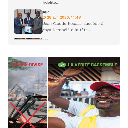
fidélité...
AIP
28 avr. 2026, 14:48
Jean Claude Kouassi succède à
Yaya Dembélé à la tête...
AIP
27 avr. 2026, 09:30
Le ministre de la Défense Sadio
Camara tué lors d’attaques...
AIP
22 avr. 2026, 16:41
Des bureaux ravagés dans un
incendie survenu à la mairie...
AIP
10 avr. 2026, 09:48
Nommé Médiateur de la
République, Gaoussou Touré prend
officiellement fonction