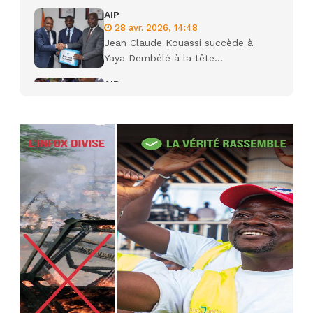
AIP
28 avr. 2026, 14:48
Jean Claude Kouassi succède à
Yaya Dembélé à la tête...
AIP
27 avr. 2026, 09:30
Le ministre de la Défense Sadio
Camara tué lors d’attaques...
AIP
22 avr. 2026, 16:41
Des bureaux ravagés dans un
incendie survenu à la mairie...
AIP
10 avr. 2026, 09:48
Nommé Médiateur de la
République, Gaoussou Touré prend
officiellement fonction
AIP