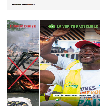
AIP
27 avr. 2026, 09:30
Le ministre de la Défense Sadio
Camara tué lors d’attaques...
AIP
22 avr. 2026, 16:41
Des bureaux ravagés dans un
incendie survenu à la mairie...
AIP
10 avr. 2026, 09:48
Nommé Médiateur de la
République, Gaoussou Touré prend
officiellement fonction
AIP
13 mars 2026, 10:43
Nécrologie : décès de Guillaume
Houphouët-Boigny, fils du Père
fondateur...