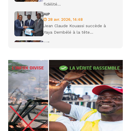
fidélité...
AIP
28 avr. 2026, 14:48
Jean Claude Kouassi succède à
Yaya Dembélé à la tête...
AIP
27 avr. 2026, 09:30
Le ministre de la Défense Sadio
Camara tué lors d’attaques...
AIP
22 avr. 2026, 16:41
Des bureaux ravagés dans un
incendie survenu à la mairie...
AIP
10 avr. 2026, 09:48
Nommé Médiateur de la
République, Gaoussou Touré prend
officiellement fonction