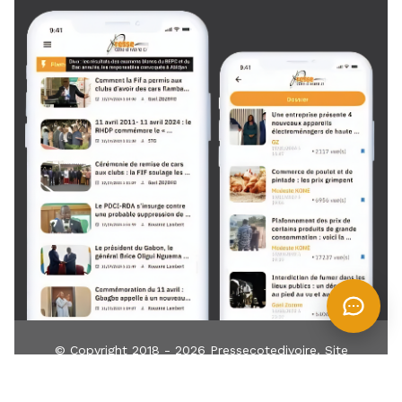
© Copyright 2018 - 2026
Pressecotedivoire
. Site
développé par
TIN
IT
Z