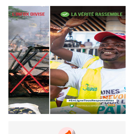
Le ministre de la Défense Sadio
Camara tué lors d’attaques...
AIP
22 avr. 2026, 16:41
Des bureaux ravagés dans un
incendie survenu à la mairie...
AIP
10 avr. 2026, 09:48
Nommé Médiateur de la
République, Gaoussou Touré prend
officiellement fonction
AIP
13 mars 2026, 10:43
Nécrologie : décès de Guillaume
Houphouët-Boigny, fils du Père
fondateur...
AIP
18 févr. 2026, 04:39
12ᵉ Congrès ordinaire de l’UNJCI: la