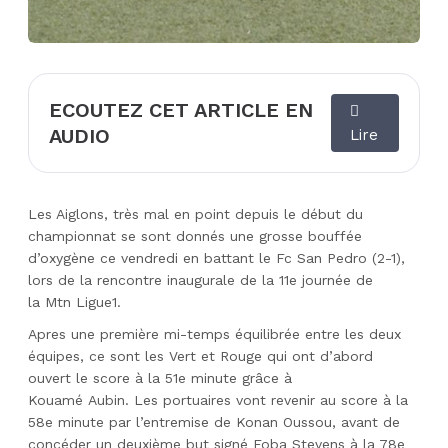
ECOUTEZ CET ARTICLE EN
AUDIO
Lire
Les Aiglons, très mal en point depuis le début du
championnat se sont donnés une grosse bouffée
d’oxygène ce vendredi en battant le
Fc
San Pedro
(
2-1
)
,
lors de la rencontre inaugurale de la 11e journée de
la
Mtn
Ligue1
.
Apres une première mi-temps équilibrée entre les deux
équipes, ce sont les Vert et Rouge qui ont d’abord
ouvert le score à la 51e minute grâce à
K
ouamé
Aubin.
Les portuaires vont revenir au score à la
58e minute par l’entremise de Konan
Oussou
, avant de
concéder un deuxième but signé
Foba
Stevens à la 78e