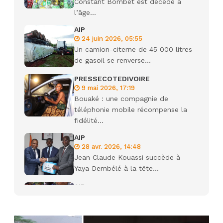
Constant Bombet est décédé à
l’âge...
AIP
24 juin 2026, 05:55
Un camion-citerne de 45 000 litres
de gasoil se renverse...
PRESSECOTEDIVOIRE
9 mai 2026, 17:19
Bouaké : une compagnie de
téléphonie mobile récompense la
fidélité...
AIP
28 avr. 2026, 14:48
Jean Claude Kouassi succède à
Yaya Dembélé à la tête...
AIP
27 avr. 2026, 09:30
Le ministre de la Défense Sadio
Camara tué lors d’attaques...