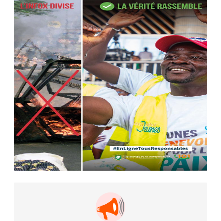
AIP
22 avr. 2026, 16:41
Des bureaux ravagés dans un
incendie survenu à la mairie...
AIP
10 avr. 2026, 09:48
Nommé Médiateur de la
République, Gaoussou Touré prend
officiellement fonction
AIP
13 mars 2026, 10:43
Nécrologie : décès de Guillaume
Houphouët-Boigny, fils du Père
fondateur...
AIP
18 févr. 2026, 04:39
12ᵉ Congrès ordinaire de l’UNJCI: la
campagne électorale reprend du...