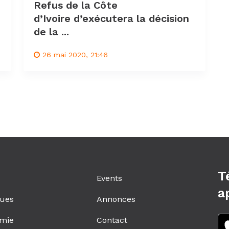
Refus de la Côte
d’Ivoire d’exécutera la décision
de la ...
26 mai 2020, 21:46
T
Events
a
ques
Annonces
mie
Contact