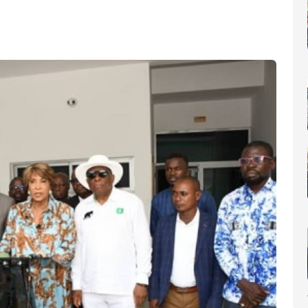
nomique(AIP)
La Côte d'Ivoire occupe le 6ème rang africain et la 31e place m