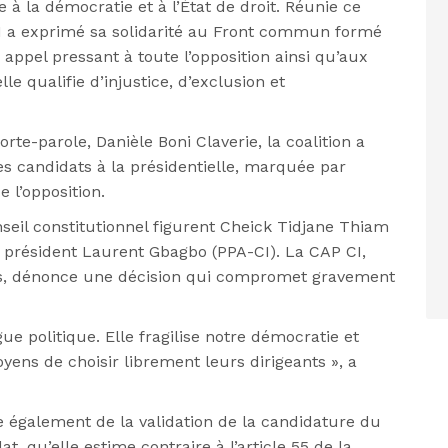
à la démocratie et à l’État de droit. Réunie ce
I a exprimé sa solidarité au Front commun formé
 appel pressant à toute l’opposition ainsi qu’aux
lle qualifie d’injustice, d’exclusion et
rte-parole, Danièle Boni Claverie, la coalition a
 des candidats à la présidentielle, marquée par
 l’opposition.
nseil constitutionnel figurent Cheick Tidjane Thiam
en président Laurent Gbagbo (PPA-CI). La CAP CI,
es, dénonce une décision qui compromet gravement
gue politique. Elle fragilise notre démocratie et
oyens de choisir librement leurs dirigeants », a
e également de la validation de la candidature du
 qu’elle estime contraire à l’article 55 de la