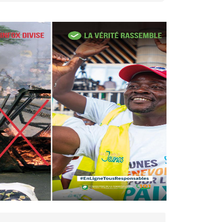
27 avr. 2026, 09:30
Le ministre de la Défense
Sadio Camara tué lors
d’attaques...
AIP
22 avr. 2026, 16:41
Des bureaux ravagés dans un
incendie survenu à la mairie...
AIP
10 avr. 2026, 09:48
Nommé Médiateur de la
République, Gaoussou Touré
prend officiellement fonction
AIP
13 mars 2026, 10:43
Nécrologie : décès de
Guillaume Houphouët-Boigny,
fils du Père fondateur...
AIP