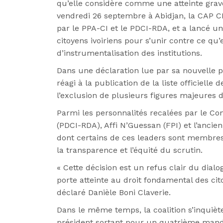
qu’elle considère comme une atteinte grave 
vendredi 26 septembre à Abidjan, la CAP C
par le PPA-CI et le PDCI-RDA, et a lancé un
citoyens ivoiriens pour s’unir contre ce qu’e
d’instrumentalisation des institutions.
Dans une déclaration lue par sa nouvelle po
réagi à la publication de la liste officielle
l’exclusion de plusieurs figures majeures de
Parmi les personnalités recalées par le Co
(PDCI-RDA), Affi N’Guessan (FPI) et l’anci
dont certains de ces leaders sont membr
la transparence et l’équité du scrutin.
« Cette décision est un refus clair du dialo
porte atteinte au droit fondamental des cit
déclaré Danièle Boni Claverie.
Dans le même temps, la coalition s’inquièt
président sortant pour un quatrième mandat,