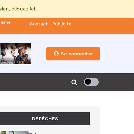
sion,
cliquez ici
.
gisme
Contact
Publicité
nde
es
Se connecter
s”
de 85
DÉPÊCHES