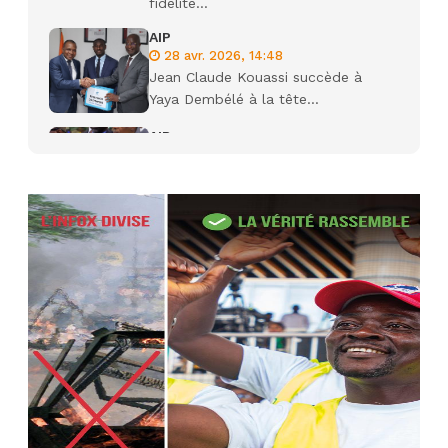
fidélité...
AIP
28 avr. 2026, 14:48
Jean Claude Kouassi succède à
Yaya Dembélé à la tête...
AIP
27 avr. 2026, 09:30
Le ministre de la Défense Sadio
Camara tué lors d’attaques...
AIP
22 avr. 2026, 16:41
Des bureaux ravagés dans un
incendie survenu à la mairie...
AIP
10 avr. 2026, 09:48
Nommé Médiateur de la
République, Gaoussou Touré prend
officiellement fonction