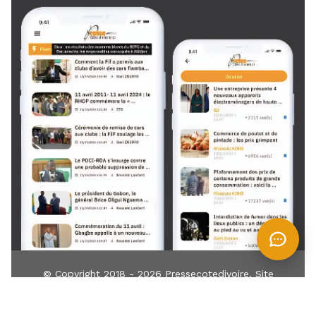
© Copyright 2018 - 2026
Pressecotedivoire
. Site
développé par
TIN
IT
Z