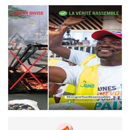
Le ministre de la Défense Sadio
Camara tué lors d’attaques...
AIP
22 avr. 2026, 16:41
Des bureaux ravagés dans un
incendie survenu à la mairie...
AIP
10 avr. 2026, 09:48
Nommé Médiateur de la
République, Gaoussou Touré prend
officiellement fonction
AIP
13 mars 2026, 10:43
Nécrologie : décès de Guillaume
Houphouët-Boigny, fils du Père
fondateur...
AIP
18 févr. 2026, 04:39
12ᵉ Congrès ordinaire de l’UNJCI: la