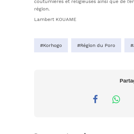
coutumières et religieuses ainsi que de l’
région.
Lambert KOUAME
#Korhogo
#Région du Poro
#
Parta