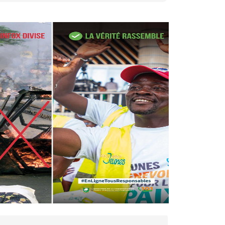
27 avr. 2026, 09:30
Le ministre de la Défense
Sadio Camara tué lors
d’attaques...
AIP
22 avr. 2026, 16:41
Des bureaux ravagés dans un
incendie survenu à la mairie...
AIP
10 avr. 2026, 09:48
Nommé Médiateur de la
République, Gaoussou Touré
prend officiellement fonction
AIP
13 mars 2026, 10:43
Nécrologie : décès de
Guillaume Houphouët-Boigny,
fils du Père fondateur...
AIP