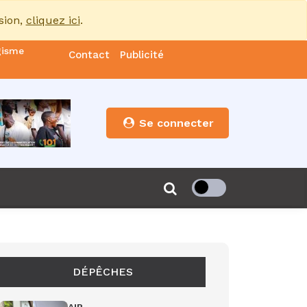
sion,
cliquez ici
.
nde
Contact
Publicité
es
Se connecter
s”
de 85
DÉPÊCHES
ondiale