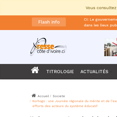
Vous consultez 
Affaire KDS : 20 
Flash info
contre la société
Foot : La FIF ann
Éléphants
Foot: Zinédine Zi
Sénégal: Bassirou 
Le procureur de l
TITROLOGIE
ACTUALITÉS
CAN 2027 : La CA
Deuil : Émile Cons
ans
Accueil
Societe
La CEDEAO confir
Korhogo : une Journée régionale du mérite et de l’e
d’intégration éco
efforts des acteurs du système éducatif
Classement FIFA: 