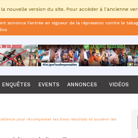
la nouvelle version du site. Pour accéder à l'ancienne ver
ans de prison ferme pour le DG, plus de 51 milliards FCFA d’ame
once le non-renouvellement du contrat d'Emerse Faé à la tête d
dane, nouveau sélectionneur de l’équipe de France
Diomaye Faye lance son parti “Kiiraay, les Patriotes républicain
a CPI, Karim Khan, démis de ses fonctions par les États parties
ENQUÊTES
EVENTS
ANNONCES
VIDÉOS
F annonce que la compétition passera de 24 à 28 équipes
tant Bombet, ancien ministre de l'Intérieur est décédé à l'âge 
me le lancement de l’ECO en 2027 et accélère son agenda
xcellence pour récompenser les bons résultats et soutenir les
nomique(AIP)
La Côte d'Ivoire occupe le 6ème rang africain et la 31e place m