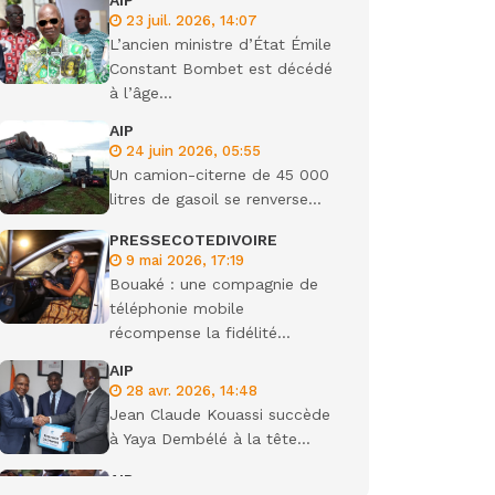
AIP
23 juil. 2026, 14:07
L’ancien ministre d’État Émile
gisme
Constant Bombet est décédé
à l’âge...
AIP
24 juin 2026, 05:55
Un camion-citerne de 45 000
litres de gasoil se renverse...
PRESSECOTEDIVOIRE
9 mai 2026, 17:19
Bouaké : une compagnie de
téléphonie mobile
récompense la fidélité...
AIP
28 avr. 2026, 14:48
Jean Claude Kouassi succède
à Yaya Dembélé à la tête...
AIP