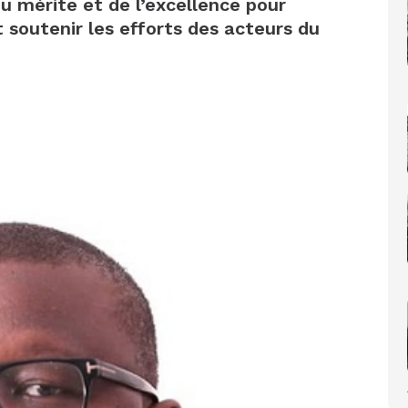
u mérite et de l’excellence pour
 soutenir les efforts des acteurs du
nt annonce l’entrée en vigueur de la répression contre le taba
lics