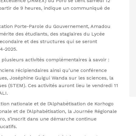
’Excellence (JRMEX) du Poro se tient samedi 12
à partir de 9 heures, indique un communiqué de
nication Porte-Parole du Gouvernement, Amadou
e mérite des étudiants, des stagiaires du Lycée
secondaire et des structures qui se seront
24-2025.
e plusieurs activités complémentaires à savoir :
nciens récipiendaires ainsi qu’une conférence
s, Joséphine Guigui Wanda sur les sciences, la
ues (STEM). Ces activités auront lieu le vendredi 11
BALI.
ation nationale et de l’Alphabétisation de Korhogo
onale et de l’Alphabétisation, la Journée Régionale
ro, s’inscrit dans une démarche continue
ucatifs.