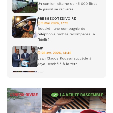
Un camion-citerne de 45 000 litres
de gasoil se renverse...
PRESSECOTEDIVOIRE
9 mai 2026, 17:19
Bouaké : une compagnie de
téléphonie mobile récompense la
fidélité...
AIP
28 avr. 2026, 14:48
Jean Claude Kouassi succède à
Yaya Dembélé à la tête...
AIP
27 avr. 2026, 09:30
Le ministre de la Défense Sadio
Camara tué lors d’attaques...
AIP
22 avr. 2026, 16:41
Des bureaux ravagés dans un