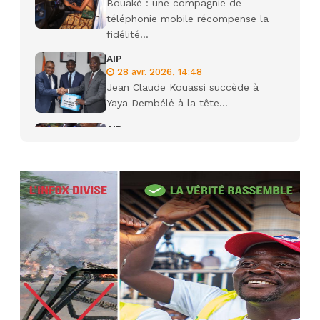
Bouaké : une compagnie de
téléphonie mobile récompense la
fidélité...
AIP
28 avr. 2026, 14:48
Jean Claude Kouassi succède à
Yaya Dembélé à la tête...
AIP
27 avr. 2026, 09:30
Le ministre de la Défense Sadio
Camara tué lors d’attaques...
AIP
22 avr. 2026, 16:41
Des bureaux ravagés dans un
incendie survenu à la mairie...
AIP
10 avr. 2026, 09:48
Nommé Médiateur de la
République, Gaoussou Touré prend