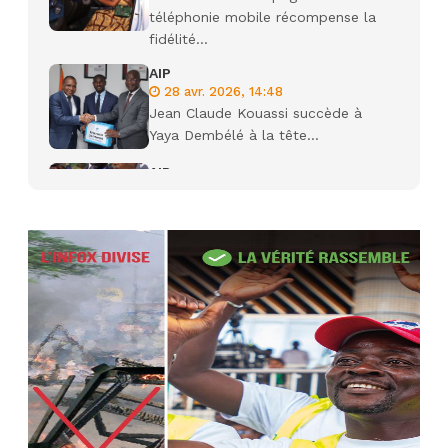
téléphonie mobile récompense la
fidélité...
AIP
28 avr. 2026, 14:48
Jean Claude Kouassi succède à
Yaya Dembélé à la tête...
AIP
27 avr. 2026, 09:30
Le ministre de la Défense Sadio
Camara tué lors d’attaques...
AIP
22 avr. 2026, 16:41
Des bureaux ravagés dans un
incendie survenu à la mairie...
AIP
10 avr. 2026, 09:48
Nommé Médiateur de la
République, Gaoussou Touré prend