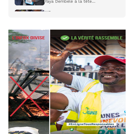
Yaya Dembélé à la tête...
AIP
27 avr. 2026, 09:30
Le ministre de la Défense Sadio
Camara tué lors d’attaques...
AIP
22 avr. 2026, 16:41
Des bureaux ravagés dans un
incendie survenu à la mairie...
AIP
10 avr. 2026, 09:48
Nommé Médiateur de la
République, Gaoussou Touré prend
officiellement fonction
AIP
13 mars 2026, 10:43
Nécrologie : décès de Guillaume
Houphouët-Boigny, fils du Père
fondateur...