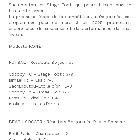
Sacraboutou, et Stage Foot, qui pourrait bien jouer le 
titre cette saison.
La prochaine étape de la compétition, la 9e journée, est 
programmée pour ce mardi 3 juin 2025, promettant 
encore plus de suspense et de performances de haut 
niveau.
Modeste KONÉ 
FUTSAL : Resultats 8e journée
Cocody FC – Stage Foot : 3-9
Ismaël Fc – Esa : 7-3
Sacraboutou-Etoile d’or : 6-3
Cocody Fc – Ismaël Fc : 3-6
Rivas Fc– Vital Fc : 3-4
Klokala – Etoile d’or : 3-1 
.........................................
BEACH SOCCER : Résultats 8e  journée Beach Soccer :
Petit Paris - Champroux: 1-2
Azur - Bakus: 6-0