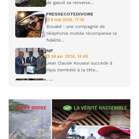
de gasoil se renverse...
PRESSECOTEDIVOIRE
9 mai 2026, 17:19
Bouaké : une compagnie de
téléphonie mobile récompense la
fidélité...
AIP
28 avr. 2026, 14:48
Jean Claude Kouassi succède à
Yaya Dembélé à la tête...
AIP
27 avr. 2026, 09:30
Le ministre de la Défense Sadio
Camara tué lors d’attaques...
AIP
22 avr. 2026, 16:41
Des bureaux ravagés dans un
incendie survenu à la mairie...