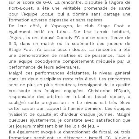
sur le score de 6-0. La rencontre, disputée à l’Agora de 
Port-Bouët, a été une véritable promenade de santé 
pour l’équipe locale, qui a dominé sans partage une 
formation adverse dépassée et sans repères.
De leur côté, à Yopougon, le club Stage Foot a 
également brillé en futsal. Sur leur terrain habituel, 
l’Agora, ils ont écrasé Cocody FC par un score fleuve de 
9-3, dans un match où la supériorité des joueurs de 
Stage Foot n’a laissé aucun doute. La rencontre a été 
une démonstration de maîtrise et de puissance, face à 
une équipe cocodyenne complètement médusée par la 
performance de leurs adversaires.
Malgré ces performances éclatantes, le niveau général 
dans les deux disciplines reste très élevé. Les rencontres 
sont de plus en plus disputées, témoignant de la qualité 
croissante des équipes engagées. Christophe N’Djoré, 
responsable des arbitres en futsal et beach soccer, a 
souligné cette progression : « Le niveau est très élevé 
cette saison par rapport à l’année dernière. Les équipes 
rivalisent de qualité et d’ardeur chaque journée. Malgré 
quelques ajustements, je constate avec satisfaction que 
les joueurs maîtrisent bien les lois de jeu. »
Il a également évoqué le championnat de futsal, où trois 
formations semblent se détacher : Ismaël FC, Klokola 