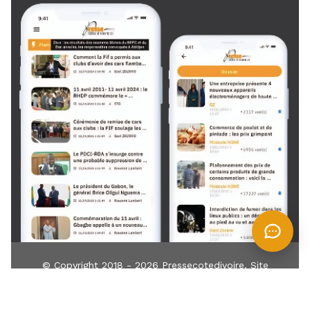
© Copyright 2018 - 2026
Pressecotedivoire
. Site
développé par
TIN
IT
Z