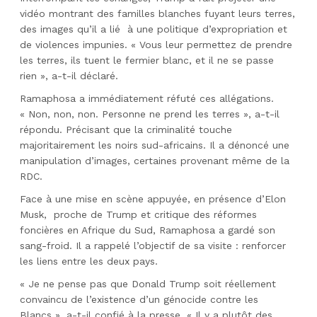
vidéo montrant des familles blanches fuyant leurs terres,
des images qu’il a lié
à une politique d’expropriation et
de violences impunies. « Vous leur permettez de prendre
les terres, ils tuent le fermier blanc, et il ne se passe
rien », a-t-il déclaré.
Ramaphosa a immédiatement réfuté ces allégations.
« Non, non, non. Personne ne prend les terres », a-t-il
répondu. Précisant que la criminalité touche
majoritairement les noirs sud-africains. Il a dénoncé une
manipulation d’images, certaines provenant même de la
RDC.
Face à une mise en scène appuyée, en présence d’Elon
Musk,
proche de Trump et critique des réformes
foncières en Afrique du Sud, Ramaphosa a gardé son
sang-froid. Il a rappelé l’objectif de sa visite : renforcer
les liens entre les deux pays.
« Je ne pense pas que Donald Trump soit réellement
convaincu de l’existence d’un génocide contre les
Blancs », a-t-il confié à la presse. « Il y a plutôt des