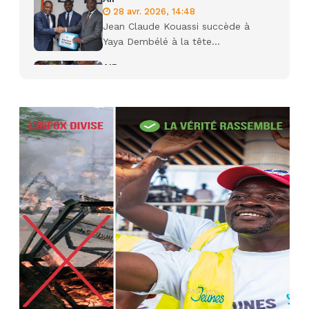
28 avr. 2026, 14:48
Jean Claude Kouassi succède à
Yaya Dembélé à la tête...
AIP
27 avr. 2026, 09:30
Le ministre de la Défense Sadio
Camara tué lors d’attaques...
AIP
22 avr. 2026, 16:41
Des bureaux ravagés dans un
incendie survenu à la mairie...
AIP
10 avr. 2026, 09:48
Nommé Médiateur de la
République, Gaoussou Touré prend
officiellement fonction
AIP
13 mars 2026, 10:43