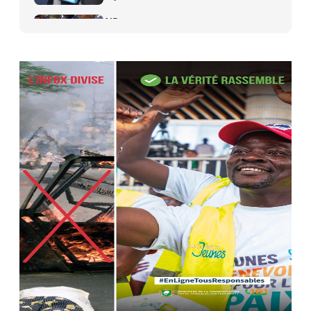
AIP
27 avr. 2026, 09:30
Le ministre de la Défense Sadio
Camara tué lors d’attaques...
AIP
22 avr. 2026, 16:41
Des bureaux ravagés dans un
incendie survenu à la mairie...
AIP
10 avr. 2026, 09:48
Nommé Médiateur de la
République, Gaoussou Touré prend
officiellement fonction
AIP
13 mars 2026, 10:43
Nécrologie : décès de Guillaume
Houphouët-Boigny, fils du Père
fondateur...