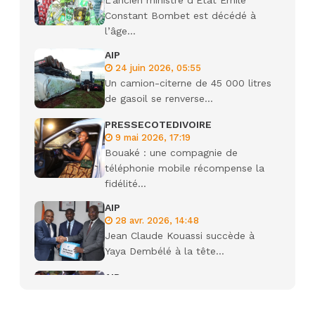
L’ancien ministre d’État Émile
Constant Bombet est décédé à
l’âge...
AIP
24 juin 2026, 05:55
Un camion-citerne de 45 000 litres
de gasoil se renverse...
PRESSECOTEDIVOIRE
9 mai 2026, 17:19
Bouaké : une compagnie de
téléphonie mobile récompense la
fidélité...
AIP
28 avr. 2026, 14:48
Jean Claude Kouassi succède à
Yaya Dembélé à la tête...
AIP
27 avr. 2026, 09:30
Le ministre de la Défense Sadio