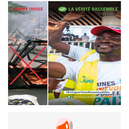
Camara tué lors d’attaques...
AIP
22 avr. 2026, 16:41
Des bureaux ravagés dans un
incendie survenu à la mairie...
AIP
10 avr. 2026, 09:48
Nommé Médiateur de la
République, Gaoussou Touré prend
officiellement fonction
AIP
13 mars 2026, 10:43
Nécrologie : décès de Guillaume
Houphouët-Boigny, fils du Père
fondateur...
AIP
18 févr. 2026, 04:39
12ᵉ Congrès ordinaire de l’UNJCI: la
campagne électorale reprend du...