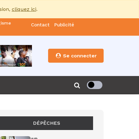
sion,
cliquez ici
.
gisme
Contact
Publicité
nde
es
Se connecter
s”
de 85
DÉPÊCHES