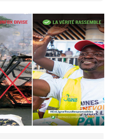
27 avr. 2026, 09:30
Le ministre de la Défense
Sadio Camara tué lors
d’attaques...
AIP
22 avr. 2026, 16:41
Des bureaux ravagés dans un
incendie survenu à la mairie...
AIP
10 avr. 2026, 09:48
Nommé Médiateur de la
République, Gaoussou Touré
prend officiellement fonction
AIP
13 mars 2026, 10:43
Nécrologie : décès de
Guillaume Houphouët-Boigny,
fils du Père fondateur...
AIP