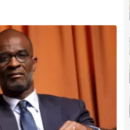
nomique(AIP)
La Côte d'Ivoire occupe le 6ème rang africain et la 31e place m