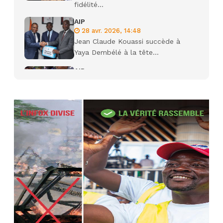
fidélité...
AIP
28 avr. 2026, 14:48
Jean Claude Kouassi succède à
Yaya Dembélé à la tête...
AIP
27 avr. 2026, 09:30
Le ministre de la Défense Sadio
Camara tué lors d’attaques...
AIP
22 avr. 2026, 16:41
Des bureaux ravagés dans un
incendie survenu à la mairie...
AIP
10 avr. 2026, 09:48
Nommé Médiateur de la
République, Gaoussou Touré prend
officiellement fonction