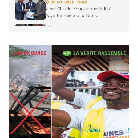
28 avr. 2026, 14:48
Jean Claude Kouassi succède à
Yaya Dembélé à la tête...
AIP
27 avr. 2026, 09:30
Le ministre de la Défense Sadio
Camara tué lors d’attaques...
AIP
22 avr. 2026, 16:41
Des bureaux ravagés dans un
incendie survenu à la mairie...
AIP
10 avr. 2026, 09:48
Nommé Médiateur de la
République, Gaoussou Touré prend
officiellement fonction
AIP
13 mars 2026, 10:43
Nécrologie : décès de Guillaume