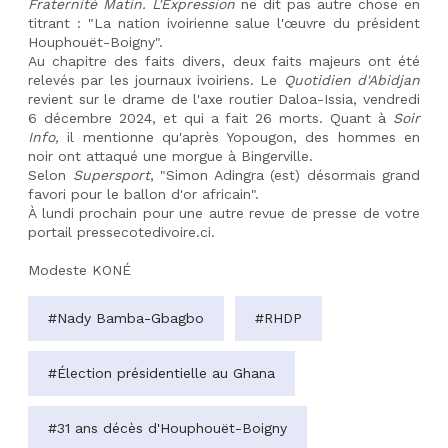
Fraternité Matin.
L'Expression
 ne dit pas autre chose en 
titrant : "La nation ivoirienne salue l'œuvre du président 
Houphouët-Boigny".
Au chapitre des faits divers, deux faits majeurs ont été 
relevés par les journaux ivoiriens. Le 
Quotidien d'Abidjan
revient sur le drame de l'axe routier Daloa-Issia, vendredi 
6 décembre 2024, et qui a fait 26 morts. Quant à 
Soir 
Info, 
il mentionne qu'après Yopougon, des hommes en 
noir ont attaqué une morgue à Bingerville.
Selon 
Supersport
, "Simon Adingra (est) désormais grand 
favori pour le ballon d'or africain".
À lundi prochain pour une autre revue de presse de votre 
portail pressecotedivoire.ci. 
Modeste KONÉ 
#Nady Bamba-Gbagbo
#RHDP
#Élection présidentielle au Ghana
#31 ans décès d'Houphouët-Boigny