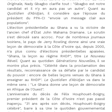
Originale,
 Nady Gbagbo clarifie tout : "Gbagbo est notre 
candidat et il n'y en aura pas un autre". Quant au 
Quotidien d'Abidjan,
 il considère que l'épouse du 
président du PPA-CI "envoie un message clair aux 
populations".
L'élection présidentielle au Ghana a vu la victoire de 
l'ancien chef d'État John Mahama Dramane. Le scrutin 
s'est déroulé sans accroc. Pour de nombreux journaux 
Ivoiriens, le pays de Jerry Rowling donne ainsi une vraie 
leçon de démocratie à la Côte d’Ivoire qui, depuis 2000, 
n'a plus connu d'élections présidentielles apaisées. 
"Ghana, la leçon au régime RHDP", titre 
Le Nouveau 
Réveil.
 Quant au quotidien 
Générations Nouvelles
, il se 
montre plus précis. "Célérité dans la proclamation des 
résultats, reconnaissance de sa défaite par le candidat 
du pouvoir : encore de belles leçons venues du Ghana à 
enseigner au RHDP". 
Le Quotidien d'Abidjan
 va dans le 
même sens : "Le Ghana donne une leçon de démocratie 
en Afrique de l'Ouest".
L'anniversaire du décès de Félix Houphouët-Boigny, 
premier président de la Côte d’Ivoire n'est pas passé 
inaperçu. "31 ans après son décès, Houphouët-Boigny 
célébré", barre à sa Une le quotidien gouvernemental 