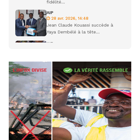
fidélité...
AIP
28 avr. 2026, 14:48
Jean Claude Kouassi succède à
Yaya Dembélé à la tête...
AIP
27 avr. 2026, 09:30
Le ministre de la Défense Sadio
Camara tué lors d’attaques...
AIP
22 avr. 2026, 16:41
Des bureaux ravagés dans un
incendie survenu à la mairie...
AIP
10 avr. 2026, 09:48
Nommé Médiateur de la
République, Gaoussou Touré prend
officiellement fonction