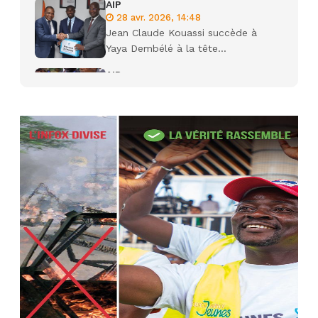
AIP
28 avr. 2026, 14:48
Jean Claude Kouassi succède à
Yaya Dembélé à la tête...
AIP
27 avr. 2026, 09:30
Le ministre de la Défense Sadio
Camara tué lors d’attaques...
AIP
22 avr. 2026, 16:41
Des bureaux ravagés dans un
incendie survenu à la mairie...
AIP
10 avr. 2026, 09:48
Nommé Médiateur de la
République, Gaoussou Touré prend
officiellement fonction
AIP
13 mars 2026, 10:43