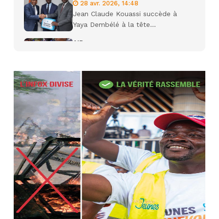
28 avr. 2026, 14:48
Jean Claude Kouassi succède à
Yaya Dembélé à la tête...
AIP
27 avr. 2026, 09:30
Le ministre de la Défense Sadio
Camara tué lors d’attaques...
AIP
22 avr. 2026, 16:41
Des bureaux ravagés dans un
incendie survenu à la mairie...
AIP
10 avr. 2026, 09:48
Nommé Médiateur de la
République, Gaoussou Touré prend
officiellement fonction
AIP
13 mars 2026, 10:43
Nécrologie : décès de Guillaume