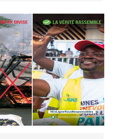
27 avr. 2026, 09:30
Le ministre de la Défense
Sadio Camara tué lors
d’attaques...
AIP
22 avr. 2026, 16:41
Des bureaux ravagés dans un
incendie survenu à la mairie...
AIP
10 avr. 2026, 09:48
Nommé Médiateur de la
République, Gaoussou Touré
prend officiellement fonction
AIP
13 mars 2026, 10:43
Nécrologie : décès de
Guillaume Houphouët-Boigny,
fils du Père fondateur...
AIP