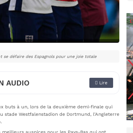
nt se défaire des Espagnols pour une joie totale
N AUDIO
Lire
ux buts à un, lors de la deuxième demi-finale qui
 au stade Westfalenstadion de Dortmund, l'Angleterre
.
 meilleurs auspices pour les Pays-Bas qui ont