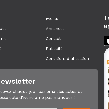
T
Events
a
ques
Annonces
mie
Contact
é
Publicité
s
Conditions d'utilisation
ewsletter
cevez chaque jour par email,les actus de
esse côte d'ivoire à ne pas manquer !