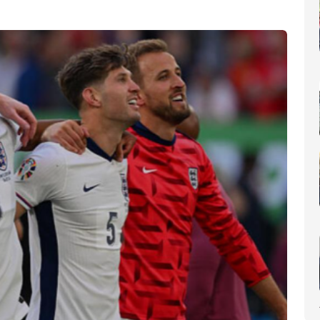
nomique(AIP)
La Côte d'Ivoire occupe le 6ème rang africain et la 31e place m