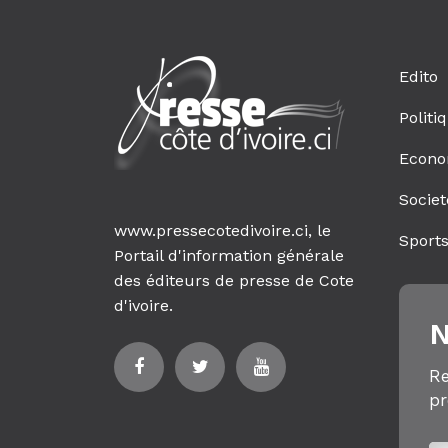
Edito
Politi
Econo
Societ
www.pressecotedivoire.ci, le
Sport
Portail d'information générale
des éditeurs de presse de Cote
d'ivoire.
N
Re
pr