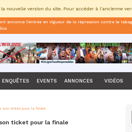
la nouvelle version du site. Pour accéder à l'ancienne ver
nt annonce l’entrée en vigueur de la répression contre le taba
lics
ans de prison ferme pour le DG, plus de 51 milliards FCFA d’ame
once le non-renouvellement du contrat d'Emerse Faé à la tête d
dane, nouveau sélectionneur de l’équipe de France
Diomaye Faye lance son parti “Kiiraay, les Patriotes républicain
ENQUÊTES
EVENTS
ANNONCES
VIDÉOS
a CPI, Karim Khan, démis de ses fonctions par les États parties
F annonce que la compétition passera de 24 à 28 équipes
 son ticket pour la finale
tant Bombet, ancien ministre de l'Intérieur est décédé à l'âge 
son ticket pour la finale
me le lancement de l’ECO en 2027 et accélère son agenda