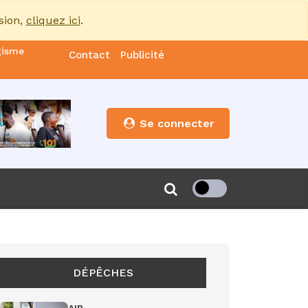
sion,
cliquez ici
.
gisme
Contact
Publicité
nde
es
Se connecter
s”
de 85
DÉPÊCHES