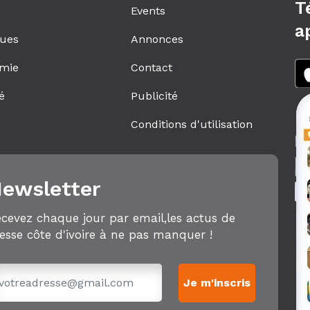
T
Events
a
ques
Annonces
mie
Contact
é
Publicité
s
Conditions d'utilisation
ewsletter
cevez chaque jour par email,les actus de
esse côte d'ivoire à ne pas manquer !
Je m'inscris