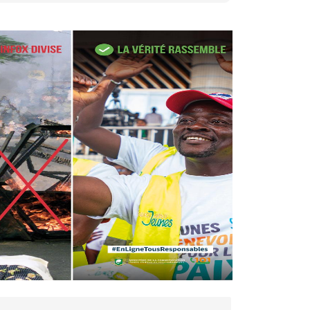
27 avr. 2026, 09:30
Le ministre de la Défense
Sadio Camara tué lors
d’attaques...
AIP
22 avr. 2026, 16:41
Des bureaux ravagés dans un
incendie survenu à la mairie...
AIP
10 avr. 2026, 09:48
Nommé Médiateur de la
République, Gaoussou Touré
prend officiellement fonction
AIP
13 mars 2026, 10:43
Nécrologie : décès de
Guillaume Houphouët-Boigny,
fils du Père fondateur...
AIP