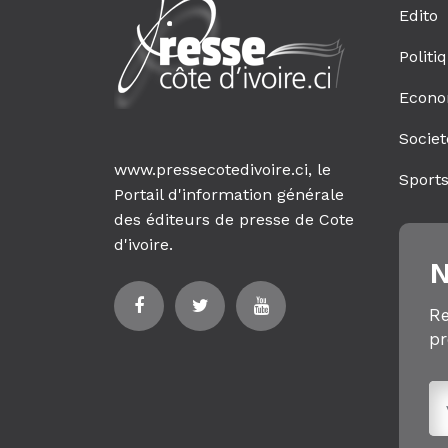
Edito
Politi
Econo
Societ
www.pressecotedivoire.ci, le
Sport
Portail d'information générale
des éditeurs de presse de Cote
d'ivoire.
N
Re
pr