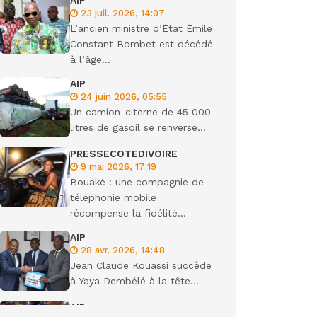
AIP
23 juil. 2026, 14:07
L’ancien ministre d’État Émile
gisme
Constant Bombet est décédé
à l’âge...
AIP
24 juin 2026, 05:55
Un camion-citerne de 45 000
litres de gasoil se renverse...
PRESSECOTEDIVOIRE
9 mai 2026, 17:19
Bouaké : une compagnie de
téléphonie mobile
récompense la fidélité...
AIP
28 avr. 2026, 14:48
Jean Claude Kouassi succède
à Yaya Dembélé à la tête...
AIP