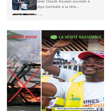
Jean Claude Kouassi succède à
Yaya Dembélé à la tête...
AIP
27 avr. 2026, 09:30
Le ministre de la Défense Sadio
Camara tué lors d’attaques...
AIP
22 avr. 2026, 16:41
Des bureaux ravagés dans un
incendie survenu à la mairie...
AIP
10 avr. 2026, 09:48
Nommé Médiateur de la
République, Gaoussou Touré prend
officiellement fonction
AIP
13 mars 2026, 10:43
Nécrologie : décès de Guillaume
Houphouët-Boigny, fils du Père