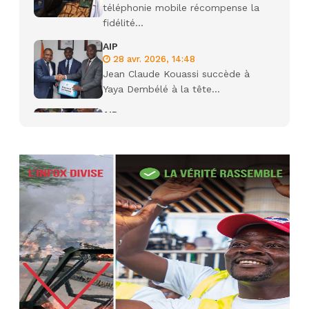
téléphonie mobile récompense la
fidélité...
AIP
28 avr. 2026, 14:48
Jean Claude Kouassi succède à
Yaya Dembélé à la tête...
AIP
27 avr. 2026, 09:30
Le ministre de la Défense Sadio
Camara tué lors d’attaques...
AIP
22 avr. 2026, 16:41
Des bureaux ravagés dans un
incendie survenu à la mairie...
AIP
10 avr. 2026, 09:48
Nommé Médiateur de la
République, Gaoussou Touré prend