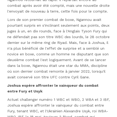
combat après avoir été compté, mais une nouvelle droite
l'envoyait de nouveau à terre, cette fois pour le compte.
Lors de son premier combat de boxe, Ngannou avait
pourtant surpris en s'inclinant seulement aux points, deux
juges à un, en dix rounds, face à l'Anglais Tyson Fury qui
ne défendait pas son titre WBC des lourds, le 28 octobre
dernier sur le même ring de Riyad. Mais, face à Joshua, il
n'a plus bénéficié de l'effet de surprise et a semblé un
novice en boxe, comme un homme ne disputant que son
deuxième combat l'est logiquement. Avant de se lancer
dans la boxe, Ngannou était une star du MMA, discipline
où son dernier combat remonte à janvier 2022, lorsqu'il
avait conservé son titre UFC contre Cyril Gane.
Joshua espère affronter le vainqueur du combat
entre Fury et Usyk
Actuel challenger numéro 1 WBC et WBO, 2 WBA et 3 IBF,
Joshua espère affronter le vainqueur du combat entre
Fury, tenant WBC, et l'Ukrainien Alexandre Usyk, roi WBA-
WBO-IBF, le 18 mai, toujours à Riyad, combat qui