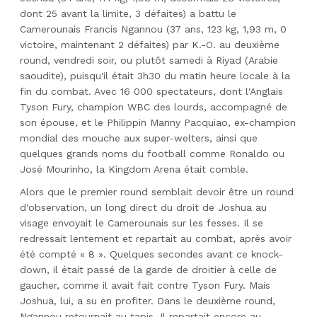
dont 25 avant la limite, 3 défaites) a battu le
Camerounais Francis Ngannou (37 ans, 123 kg, 1,93 m, 0
victoire, maintenant 2 défaites) par K.-O. au deuxième
round, vendredi soir, ou plutôt samedi à Riyad (Arabie
saoudite), puisqu'il était 3h30 du matin heure locale à la
fin du combat. Avec 16 000 spectateurs, dont l'Anglais
Tyson Fury, champion WBC des lourds, accompagné de
son épouse, et le Philippin Manny Pacquiao, ex-champion
mondial des mouche aux super-welters, ainsi que
quelques grands noms du football comme Ronaldo ou
José Mourinho, la Kingdom Arena était comble.
Alors que le premier round semblait devoir être un round
d'observation, un long direct du droit de Joshua au
visage envoyait le Camerounais sur les fesses. Il se
redressait lentement et repartait au combat, après avoir
été compté « 8 ». Quelques secondes avant ce knock-
down, il était passé de la garde de droitier à celle de
gaucher, comme il avait fait contre Tyson Fury. Mais
Joshua, lui, a su en profiter. Dans le deuxième round,
Ngannou retournait au tapis. Il repartait encore au