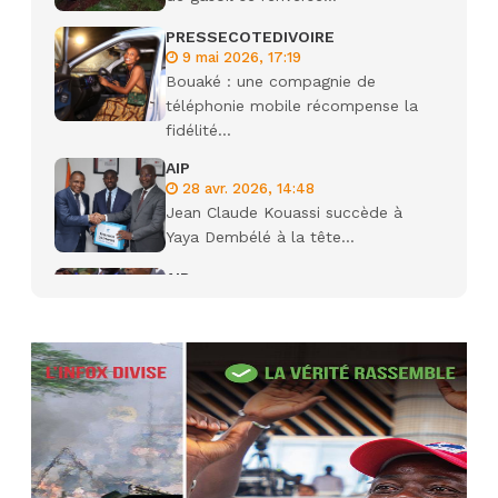
PRESSECOTEDIVOIRE
9 mai 2026, 17:19
Bouaké : une compagnie de
téléphonie mobile récompense la
fidélité...
AIP
28 avr. 2026, 14:48
Jean Claude Kouassi succède à
Yaya Dembélé à la tête...
AIP
27 avr. 2026, 09:30
Le ministre de la Défense Sadio
Camara tué lors d’attaques...
AIP
22 avr. 2026, 16:41
Des bureaux ravagés dans un
incendie survenu à la mairie...