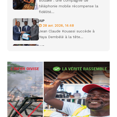
Bouaké : une compagnie de
téléphonie mobile récompense la
fidélité...
AIP
28 avr. 2026, 14:48
Jean Claude Kouassi succède à
Yaya Dembélé à la tête...
AIP
27 avr. 2026, 09:30
Le ministre de la Défense Sadio
Camara tué lors d’attaques...
AIP
22 avr. 2026, 16:41
Des bureaux ravagés dans un
incendie survenu à la mairie...
AIP
10 avr. 2026, 09:48
Nommé Médiateur de la
République, Gaoussou Touré prend