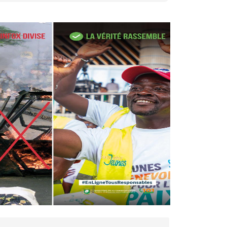
27 avr. 2026, 09:30
Le ministre de la Défense
Sadio Camara tué lors
d’attaques...
AIP
22 avr. 2026, 16:41
Des bureaux ravagés dans un
incendie survenu à la mairie...
AIP
10 avr. 2026, 09:48
Nommé Médiateur de la
République, Gaoussou Touré
prend officiellement fonction
AIP
13 mars 2026, 10:43
Nécrologie : décès de
Guillaume Houphouët-Boigny,
fils du Père fondateur...
AIP