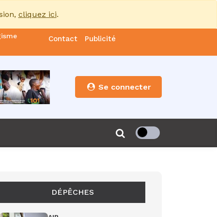
sion,
cliquez ici
.
gisme
Contact
Publicité
nde
es
Se connecter
s”
de 85
DÉPÊCHES