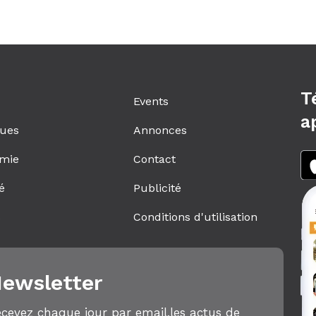
T
Events
a
ques
Annonces
mie
Contact
é
Publicité
s
Conditions d'utilisation
ewsletter
cevez chaque jour par email,les actus de