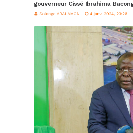
gouverneur Cissé Ibrahima Bacongo
d’intégration éco
Classement FIFA: 
Solange ARALAMON
4 janv. 2024, 23:26