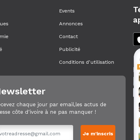
T
Events
a
ques
Annonces
mie
Contact
é
Publicité
s
Conditions d'utilisation
ewsletter
cevez chaque jour par email,les actus de
esse côte d'ivoire à ne pas manquer !
Je m'inscris