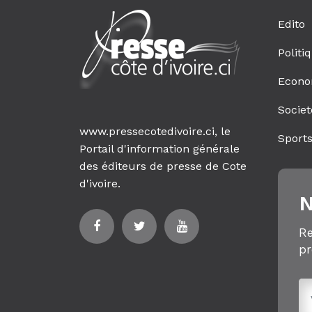
Edito
Politi
Econo
Societ
www.pressecotedivoire.ci, le
Sport
Portail d'information générale
des éditeurs de presse de Cote
d'ivoire.
N
Re
pr