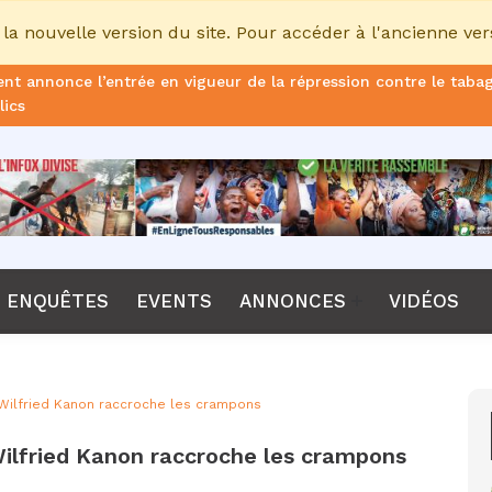
la nouvelle version du site. Pour accéder à l'ancienne ver
nt annonce l’entrée en vigueur de la répression contre le taba
lics
ans de prison ferme pour le DG, plus de 51 milliards FCFA d’ame
once le non-renouvellement du contrat d'Emerse Faé à la tête d
dane, nouveau sélectionneur de l’équipe de France
Diomaye Faye lance son parti “Kiiraay, les Patriotes républicain
ENQUÊTES
EVENTS
ANNONCES
VIDÉOS
a CPI, Karim Khan, démis de ses fonctions par les États parties
F annonce que la compétition passera de 24 à 28 équipes
en Wilfried Kanon raccroche les crampons
tant Bombet, ancien ministre de l'Intérieur est décédé à l'âge 
n Wilfried Kanon raccroche les crampons
me le lancement de l’ECO en 2027 et accélère son agenda