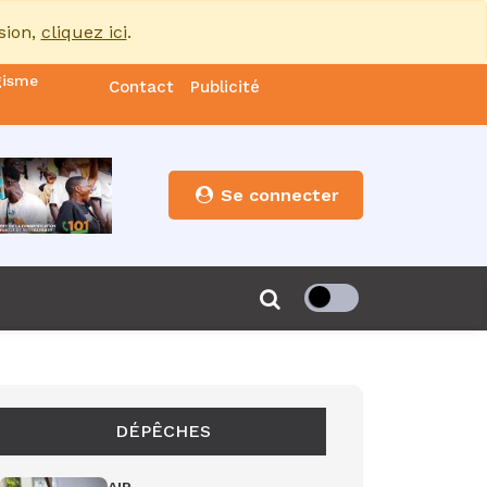
sion,
cliquez ici
.
gisme
Contact
Publicité
nde
es
Se connecter
s”
de 85
DÉPÊCHES