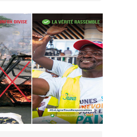
27 avr. 2026, 09:30
Le ministre de la Défense
Sadio Camara tué lors
d’attaques...
AIP
22 avr. 2026, 16:41
Des bureaux ravagés dans un
incendie survenu à la mairie...
AIP
10 avr. 2026, 09:48
Nommé Médiateur de la
République, Gaoussou Touré
prend officiellement fonction
AIP
13 mars 2026, 10:43
Nécrologie : décès de
Guillaume Houphouët-Boigny,
fils du Père fondateur...
AIP