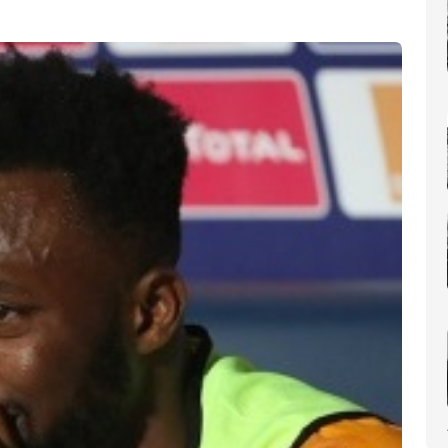
nomique(AIP)
La Côte d'Ivoire occupe le 6ème rang africain et la 31e place m