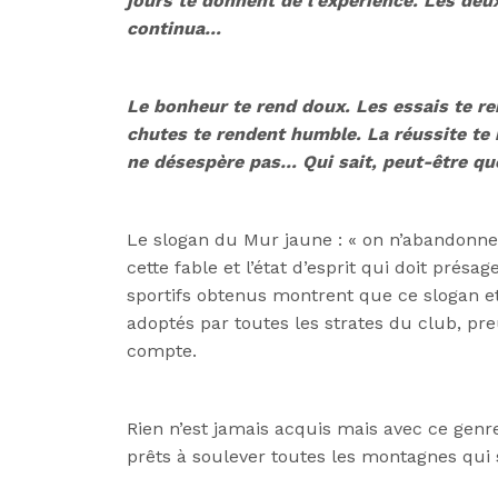
jours te donnent de l’expérience. Les deux s
continua…
Le bonheur te rend doux. Les essais te re
chutes te rendent humble. La réussite te r
ne désespère pas… Qui sait, peut-être que 
Le slogan du Mur jaune : « on n’abandonne 
cette fable et l’état d’esprit qui doit présa
sportifs obtenus montrent que ce slogan et
adoptés par toutes les strates du club, pr
compte.
Rien n’est jamais acquis mais avec ce gen
prêts à soulever toutes les montagnes qui 