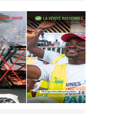
27 avr. 2026, 09:30
Le ministre de la Défense
Sadio Camara tué lors
d’attaques...
AIP
22 avr. 2026, 16:41
Des bureaux ravagés dans un
incendie survenu à la mairie...
AIP
10 avr. 2026, 09:48
Nommé Médiateur de la
République, Gaoussou Touré
prend officiellement fonction
AIP
13 mars 2026, 10:43
Nécrologie : décès de
Guillaume Houphouët-Boigny,
fils du Père fondateur...
AIP