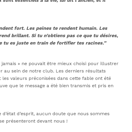
ont essentiels à la vie, lui dit l’ancien, et il
ndent fort. Les peines te rendent humain. Les
end brillant. Si tu n’obtiens pas ce que tu désires,
tu es juste en train de fortifier tes racines.”
jamais » ne pouvait être mieux choisi pour illustrer
ger au sein de notre club. Les derniers résultats
 les valeurs préconisées dans cette fable ont été
euve que le message a été bien transmis et pris en
re d’état d’esprit, aucun doute que nous sommes
se présenteront devant nous !