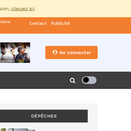
sion,
cliquez ici
.
gisme
Contact
Publicité
nde
es
Se connecter
s”
de 85
DÉPÊCHES