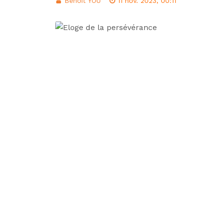
Benoît YOU
11 nov. 2023, 00:11
d’intégration éco
Classement FIFA: 