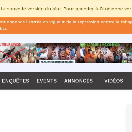
la nouvelle version du site. Pour accéder à l'ancienne ver
nt annonce l’entrée en vigueur de la répression contre le taba
lics
ans de prison ferme pour le DG, plus de 51 milliards FCFA d’ame
once le non-renouvellement du contrat d'Emerse Faé à la tête d
dane, nouveau sélectionneur de l’équipe de France
Diomaye Faye lance son parti “Kiiraay, les Patriotes républicain
ENQUÊTES
EVENTS
ANNONCES
VIDÉOS
a CPI, Karim Khan, démis de ses fonctions par les États parties
F annonce que la compétition passera de 24 à 28 équipes
tant Bombet, ancien ministre de l'Intérieur est décédé à l'âge 
me le lancement de l’ECO en 2027 et accélère son agenda