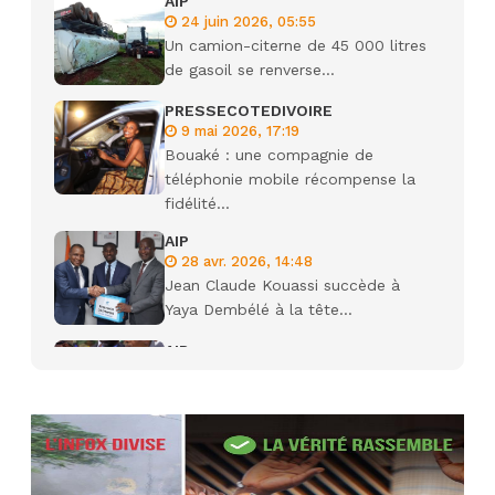
AIP
24 juin 2026, 05:55
Un camion-citerne de 45 000 litres
de gasoil se renverse...
PRESSECOTEDIVOIRE
9 mai 2026, 17:19
Bouaké : une compagnie de
téléphonie mobile récompense la
fidélité...
AIP
28 avr. 2026, 14:48
Jean Claude Kouassi succède à
Yaya Dembélé à la tête...
AIP
27 avr. 2026, 09:30
Le ministre de la Défense Sadio
Camara tué lors d’attaques...
AIP
22 avr. 2026, 16:41