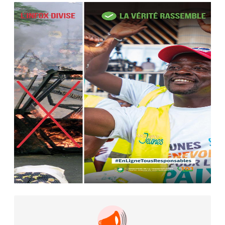
Camara tué lors d’attaques...
AIP
22 avr. 2026, 16:41
Des bureaux ravagés dans un
incendie survenu à la mairie...
AIP
10 avr. 2026, 09:48
Nommé Médiateur de la
République, Gaoussou Touré prend
officiellement fonction
AIP
13 mars 2026, 10:43
Nécrologie : décès de Guillaume
Houphouët-Boigny, fils du Père
fondateur...
AIP
18 févr. 2026, 04:39
12ᵉ Congrès ordinaire de l’UNJCI: la
campagne électorale reprend du...