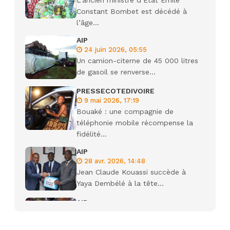
L’ancien ministre d’État Émile
Constant Bombet est décédé à
l’âge...
AIP
24 juin 2026, 05:55
Un camion-citerne de 45 000 litres
de gasoil se renverse...
PRESSECOTEDIVOIRE
9 mai 2026, 17:19
Bouaké : une compagnie de
téléphonie mobile récompense la
fidélité...
AIP
28 avr. 2026, 14:48
Jean Claude Kouassi succède à
Yaya Dembélé à la tête...
AIP
27 avr. 2026, 09:30
Le ministre de la Défense Sadio