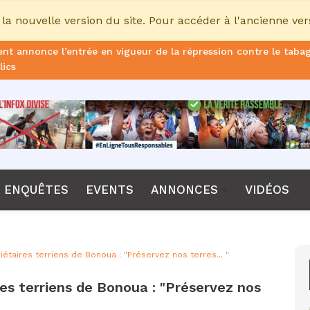
la nouvelle version du site. Pour accéder à l'ancienne ver
nt annonce l’entrée en vigueur de la répression contre le taba
lics
ans de prison ferme pour le DG, plus de 51 milliards FCFA d’ame
once le non-renouvellement du contrat d'Emerse Faé à la tête d
dane, nouveau sélectionneur de l’équipe de France
Diomaye Faye lance son parti “Kiiraay, les Patriotes républicain
ENQUÊTES
EVENTS
ANNONCES
VIDÉOS
a CPI, Karim Khan, démis de ses fonctions par les États parties
F annonce que la compétition passera de 24 à 28 équipes
étaires terriens de Bonoua : "Préservez nos terres... "
tant Bombet, ancien ministre de l'Intérieur est décédé à l'âge 
es terriens de Bonoua : "Préservez nos
me le lancement de l’ECO en 2027 et accélère son agenda