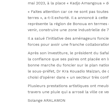
mai 2023, à la place « Kadjo Amangoua » de 
« Faites attention car ce ne sont pas toute
terres », a-t-il exhorté. Il a annoncé à cett
représente la région de Bonoua en termes d
venir, construire une zone industrielle de 
Il a salué l’initiative des aménageurs fonci
forces pour avoir une franche collaboration
Après son investiture, le président du Safa
la confiance que ses paires ont placée en 
bonne marche du foncier sur le plan nation
le sous-préfet, Dr Kra Kouadio Maizan, de d
choisi d’opérer dans « un secteur très confl
Plusieurs prestations artistiques ont meubl
travers une pluie qui a arrosé la ville ce ve
Solange ARALAMON