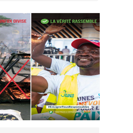
27 avr. 2026, 09:30
Le ministre de la Défense
Sadio Camara tué lors
d’attaques...
AIP
22 avr. 2026, 16:41
Des bureaux ravagés dans un
incendie survenu à la mairie...
AIP
10 avr. 2026, 09:48
Nommé Médiateur de la
République, Gaoussou Touré
prend officiellement fonction
AIP
13 mars 2026, 10:43
Nécrologie : décès de
Guillaume Houphouët-Boigny,
fils du Père fondateur...
AIP