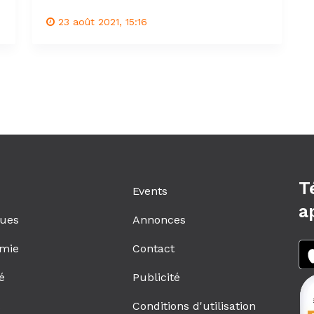
23 août 2021, 15:16
T
Events
a
ques
Annonces
mie
Contact
é
Publicité
s
Conditions d'utilisation