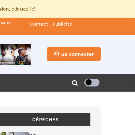
sion,
cliquez ici
.
gisme
Contact
Publicité
nde
es
Se connecter
s”
de 85
DÉPÊCHES