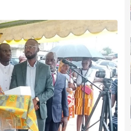
nomique(AIP)
La Côte d'Ivoire occupe le 6ème rang africain et la 31e place m