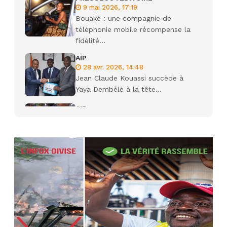
9 mai 2026, 17:19
Bouaké : une compagnie de
téléphonie mobile récompense la
fidélité...
AIP
28 avr. 2026, 14:48
Jean Claude Kouassi succède à
Yaya Dembélé à la tête...
AIP
27 avr. 2026, 09:30
Le ministre de la Défense Sadio
Camara tué lors d’attaques...
AIP
22 avr. 2026, 16:41
Des bureaux ravagés dans un
incendie survenu à la mairie...
AIP
10 avr. 2026, 09:48