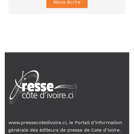
Nous écrire
de l’UNJCI appelle à une...
AIP
24 janv. 2026, 21:21
Le Premier ministre Mambé engage
son gouvernement sur la rigueur...
www.pressecotedivoire.ci, le Portail d'information
générale des éditeurs de presse de Cote d'ivoire.