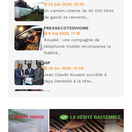
24 juin 2026, 05:55
Un camion-citerne de 45 000 litres
de gasoil se renverse...
PRESSECOTEDIVOIRE
9 mai 2026, 17:19
Bouaké : une compagnie de
téléphonie mobile récompense la
fidélité...
AIP
28 avr. 2026, 14:48
Jean Claude Kouassi succède à
Yaya Dembélé à la tête...
AIP
27 avr. 2026, 09:30
Le ministre de la Défense Sadio
Camara tué lors d’attaques...
AIP
22 avr. 2026, 16:41