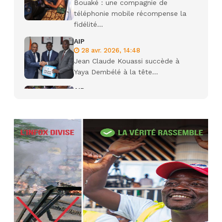
Bouaké : une compagnie de
téléphonie mobile récompense la
fidélité...
AIP
28 avr. 2026, 14:48
Jean Claude Kouassi succède à
Yaya Dembélé à la tête...
AIP
27 avr. 2026, 09:30
Le ministre de la Défense Sadio
Camara tué lors d’attaques...
AIP
22 avr. 2026, 16:41
Des bureaux ravagés dans un
incendie survenu à la mairie...
AIP
10 avr. 2026, 09:48
Nommé Médiateur de la
République, Gaoussou Touré prend