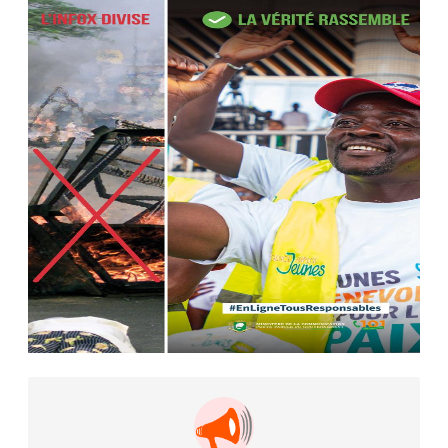
AIP
22 avr. 2026, 16:41
Des bureaux ravagés dans un
incendie survenu à la mairie...
AIP
10 avr. 2026, 09:48
Nommé Médiateur de la
République, Gaoussou Touré prend
officiellement fonction
AIP
13 mars 2026, 10:43
Nécrologie : décès de Guillaume
Houphouët-Boigny, fils du Père
fondateur...
AIP
18 févr. 2026, 04:39
12ᵉ Congrès ordinaire de l’UNJCI: la
campagne électorale reprend du...