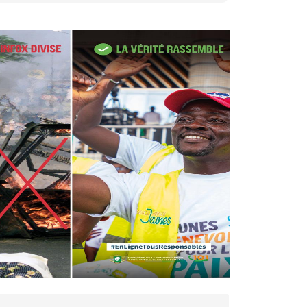
27 avr. 2026, 09:30
Le ministre de la Défense
Sadio Camara tué lors
d’attaques...
AIP
22 avr. 2026, 16:41
Des bureaux ravagés dans un
incendie survenu à la mairie...
AIP
10 avr. 2026, 09:48
Nommé Médiateur de la
République, Gaoussou Touré
prend officiellement fonction
AIP
13 mars 2026, 10:43
Nécrologie : décès de
Guillaume Houphouët-Boigny,
fils du Père fondateur...
AIP