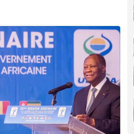
nomique(AIP)
La Côte d'Ivoire occupe le 6ème rang africain et la 31e place m