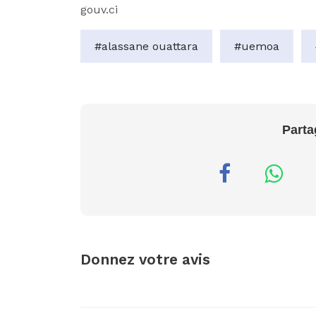
gouv.ci
#alassane ouattara
#uemoa
Parta
Donnez votre avis