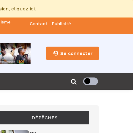
sion,
cliquez ici
.
gisme
Contact
Publicité
nde
es
Se connecter
s”
de 85
DÉPÊCHES