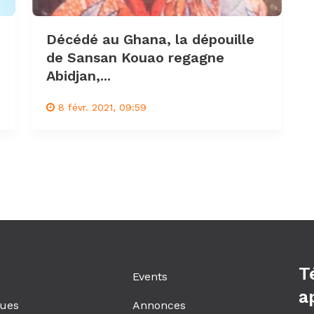
Décédé au Ghana, la dépouille
de Sansan Kouao regagne
Abidjan,...
8 févr. 2021, 09:59
T
Events
a
ques
Annonces