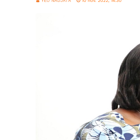
YEO NADJATA
10 nov. 2022, 14:30
CI: Le gouverneme
dans les lieux pub