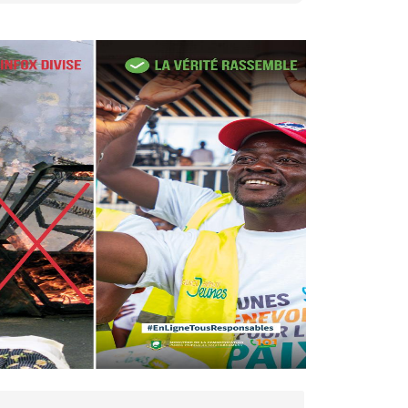
27 avr. 2026, 09:30
Le ministre de la Défense
Sadio Camara tué lors
d’attaques...
AIP
22 avr. 2026, 16:41
Des bureaux ravagés dans un
incendie survenu à la mairie...
AIP
10 avr. 2026, 09:48
Nommé Médiateur de la
République, Gaoussou Touré
prend officiellement fonction
AIP
13 mars 2026, 10:43
Nécrologie : décès de
Guillaume Houphouët-Boigny,
fils du Père fondateur...
AIP