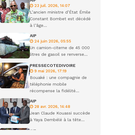
AIP
23 juil. 2026, 14:07
gisme
L’ancien ministre d’État Émile
Constant Bombet est décédé
à l’âge...
AIP
24 juin 2026, 05:55
Un camion-citerne de 45 000
litres de gasoil se renverse...
PRESSECOTEDIVOIRE
9 mai 2026, 17:19
Bouaké : une compagnie de
téléphonie mobile
récompense la fidélité...
AIP
28 avr. 2026, 14:48
Jean Claude Kouassi succède
à Yaya Dembélé à la tête...
AIP