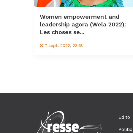
Women empowerment and
leadership agora (Wela 2022):
Les choses se...
7 sept. 2022, 23:18
Edito
Politi