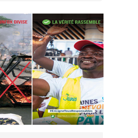
27 avr. 2026, 09:30
Le ministre de la Défense
Sadio Camara tué lors
d’attaques...
AIP
22 avr. 2026, 16:41
Des bureaux ravagés dans un
incendie survenu à la mairie...
AIP
10 avr. 2026, 09:48
Nommé Médiateur de la
République, Gaoussou Touré
prend officiellement fonction
AIP
13 mars 2026, 10:43
Nécrologie : décès de
Guillaume Houphouët-Boigny,
fils du Père fondateur...
AIP