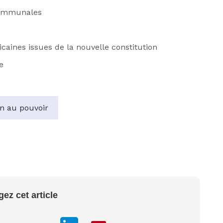
 communales
icaines issues de la nouvelle constitution
e
on au pouvoir
gez cet article