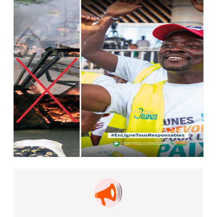
AIP
22 avr. 2026, 16:41
Des bureaux ravagés dans un
incendie survenu à la mairie...
AIP
10 avr. 2026, 09:48
Nommé Médiateur de la
République, Gaoussou Touré prend
officiellement fonction
AIP
13 mars 2026, 10:43
Nécrologie : décès de Guillaume
Houphouët-Boigny, fils du Père
fondateur...
AIP
18 févr. 2026, 04:39
12ᵉ Congrès ordinaire de l’UNJCI: la
campagne électorale reprend du...
AIP