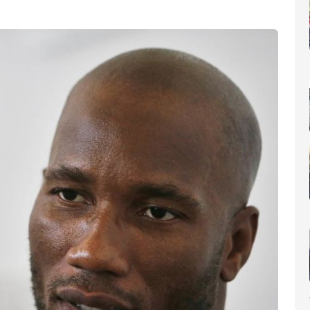
nomique(AIP)
La Côte d'Ivoire occupe le 6ème rang africain et la 31e place m