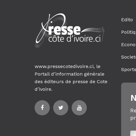
Edito
Politi
Econo
Societ
www.pressecotedivoire.ci, le
Sport
Portail d'information générale
des éditeurs de presse de Cote
d'ivoire.
N
Re
pr