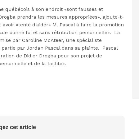
ne québécois à son endroit «
sont fausses et
 Drogba prendra les mesures appropriées
», ajoute-t-
 avoir «
tenté d’aider
» M. Pascal à faire la promotion
«
de bonne foi et sans rétribution personnelle
». La
nsmise par Caroline McAteer, une spécialiste
 partie par Jordan Pascal dans sa plainte. Pascal
ation de Didier Drogba pour son projet de
rsonnelle et de la faillite
».
gez cet article