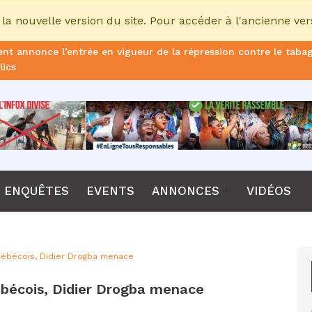
la nouvelle version du site. Pour accéder à l'ancienne ver
nt annonce l’entrée en vigueur de la répression contre le taba
lics
ans de prison ferme pour le DG, plus de 51 milliards FCFA d’ame
once le non-renouvellement du contrat d'Emerse Faé à la tête d
dane, nouveau sélectionneur de l’équipe de France
Diomaye Faye lance son parti “Kiiraay, les Patriotes républicain
ENQUÊTES
EVENTS
ANNONCES
VIDÉOS
a CPI, Karim Khan, démis de ses fonctions par les États parties
F annonce que la compétition passera de 24 à 28 équipes
québécois, Didier Drogba menace
tant Bombet, ancien ministre de l'Intérieur est décédé à l'âge 
ébécois, Didier Drogba menace
me le lancement de l’ECO en 2027 et accélère son agenda