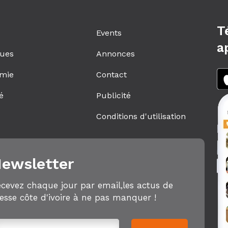
T
Events
a
ques
Annonces
mie
Contact
é
Publicité
s
Conditions d'utilisation
ewsletter
cevez chaque jour par email,les actus de
esse côte d'ivoire à ne pas manquer !