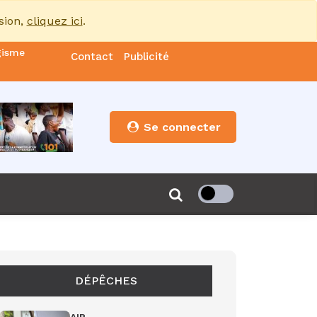
sion,
cliquez ici
.
gisme
Contact
Publicité
nde
es
Se connecter
s”
de 85
DÉPÊCHES