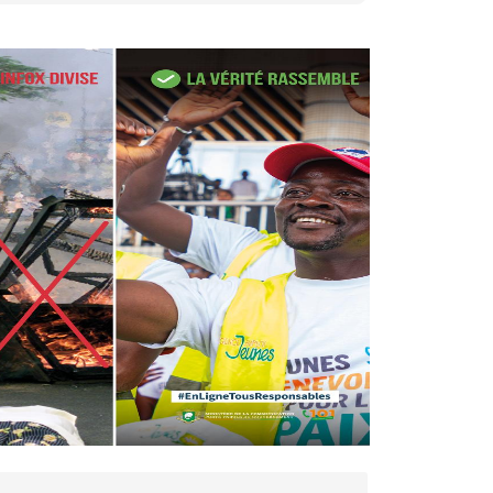
27 avr. 2026, 09:30
Le ministre de la Défense
Sadio Camara tué lors
d’attaques...
AIP
22 avr. 2026, 16:41
Des bureaux ravagés dans un
incendie survenu à la mairie...
AIP
10 avr. 2026, 09:48
Nommé Médiateur de la
République, Gaoussou Touré
prend officiellement fonction
AIP
13 mars 2026, 10:43
Nécrologie : décès de
Guillaume Houphouët-Boigny,
fils du Père fondateur...
AIP