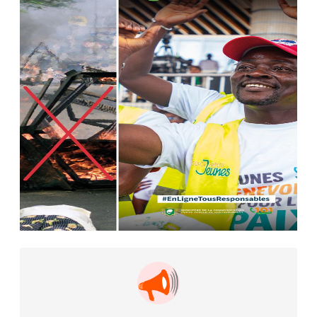
AIP
22 avr. 2026, 16:41
Des bureaux ravagés dans un
incendie survenu à la mairie...
AIP
10 avr. 2026, 09:48
Nommé Médiateur de la
République, Gaoussou Touré prend
officiellement fonction
AIP
13 mars 2026, 10:43
Nécrologie : décès de Guillaume
Houphouët-Boigny, fils du Père
fondateur...
AIP
18 févr. 2026, 04:39
12ᵉ Congrès ordinaire de l’UNJCI: la
campagne électorale reprend du...
AIP